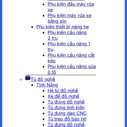
Phụ kiện đầu máy rửa
xe
Phụ kiện máy rửa xe
bằng pin
Phụ kiện thiết bị nâng hạ
Phụ kiện cầu nâng
2 trụ
Phụ kiện cầu nâng 1
trụ
Phụ kiện cầu nâng cắt
kéo
Phụ kiện cầu nâng sửa
ô tô
Tủ đồ nghề
Tính Năng
Hệ tủ đồ nghề
Xe để đồ nghề
Tủ đựng đồ nghề
Tủ đựng linh kiện
Tủ đựng dao CNC
Tủ treo đồ bảo hộ
Tủ đựng đồ nghề