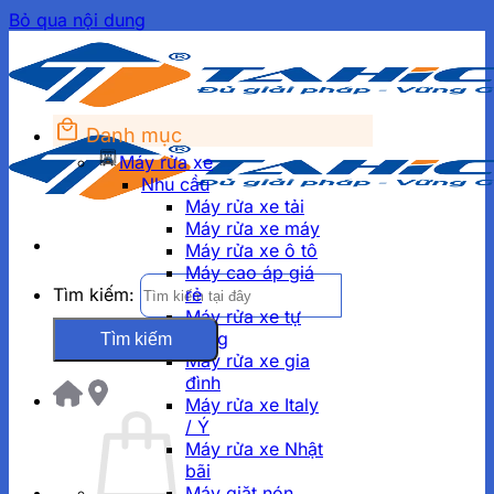
Bỏ qua nội dung
Danh mục
Máy rửa xe
Nhu cầu
Máy rửa xe tải
Máy rửa xe máy
Máy rửa xe ô tô
Máy cao áp giá
Tìm kiếm:
rẻ
Máy rửa xe tự
động
Máy rửa xe gia
đình
Máy rửa xe Italy
/ Ý
Máy rửa xe Nhật
bãi
Máy giặt nón