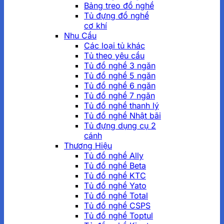
Bảng treo đồ nghề
Tủ đựng đồ nghề
cơ khí
Nhu Cầu
Các loại tủ khác
Tủ theo yêu cầu
Tủ đồ nghề 3 ngăn
Tủ đồ nghề 5 ngăn
Tủ đồ nghề 6 ngăn
Tủ đồ nghề 7 ngăn
Tủ đồ nghề thanh lý
Tủ đồ nghề Nhật bãi
Tủ đựng dụng cụ 2
cánh
Thương Hiệu
Tủ đồ nghề Ally
Tủ đồ nghề Beta
Tủ đồ nghề KTC
Tủ đồ nghề Yato
Tủ đồ nghề Total
Tủ đồ nghề CSPS
Tủ đồ nghề Toptul