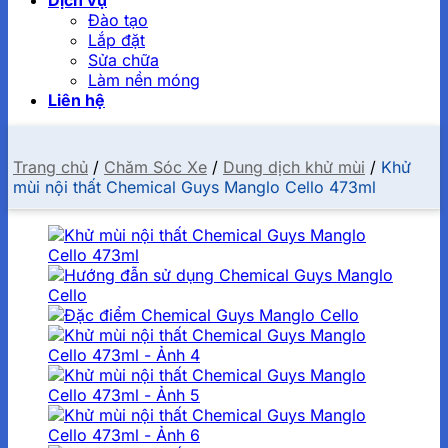
Dịch vụ
Đào tạo
Lắp đặt
Sửa chữa
Làm nền móng
Liên hệ
Trang chủ
/
Chăm Sóc Xe
/
Dung dịch khử mùi
/
Khử
mùi nội thất Chemical Guys Manglo Cello 473ml