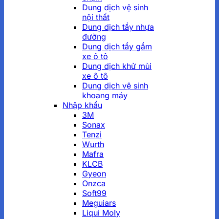
Dung dịch vệ sinh
nội thất
Dung dịch tẩy nhựa
đường
Dung dịch tẩy gầm
xe ô tô
Dung dịch khử mùi
xe ô tô
Dung dịch vệ sinh
khoang máy
Nhập khẩu
3M
Sonax
Tenzi
Wurth
Mafra
KLCB
Gyeon
Onzca
Soft99
Meguiars
Liqui Moly