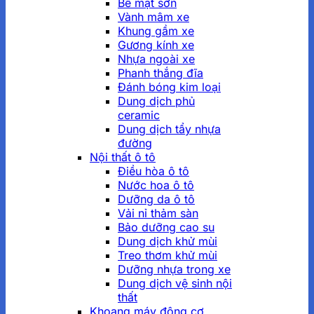
Bề mặt sơn
Vành mâm xe
Khung gầm xe
Gương kính xe
Nhựa ngoài xe
Phanh thắng đĩa
Đánh bóng kim loại
Dung dịch phủ
ceramic
Dung dịch tẩy nhựa
đường
Nội thất ô tô
Điều hòa ô tô
Nước hoa ô tô
Dưỡng da ô tô
Vải nỉ thảm sàn
Bảo dưỡng cao su
Dung dịch khử mùi
Treo thơm khử mùi
Dưỡng nhựa trong xe
Dung dịch vệ sinh nội
thất
Khoang máy động cơ