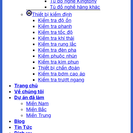
Tủ đồ nghề Kingtony
Tủ đồ nghề hãng khác
Thiết bị kiểm định
Kiểm tra độ ồn
Kiểm tra phanh
Kiểm tra tốc độ
Kiểm tra khí thải
Kiểm tra rung lắc
Kiểm tra đèn pha
Kiểm phuộc nhún
Kiểm tra kim phun
Thiết bị chẩn đoán
Kiểm tra bơm cao áp
Kiểm tra trượt ngang
Trang chủ
Về chúng tôi
Dự án đã làm
Miền Nam
Miền Bắc
Miền Trung
Blog
Tin Tức