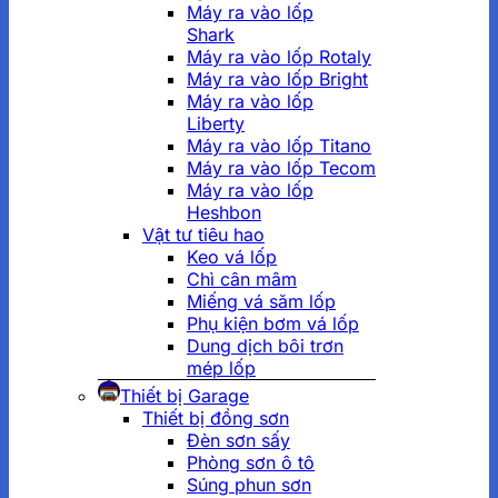
Máy ra vào lốp
Shark
Máy ra vào lốp Rotaly
Máy ra vào lốp Bright
Máy ra vào lốp
Liberty
Máy ra vào lốp Titano
Máy ra vào lốp Tecom
Máy ra vào lốp
Heshbon
Vật tư tiêu hao
Keo vá lốp
Chì cân mâm
Miếng vá săm lốp
Phụ kiện bơm vá lốp
Dung dịch bôi trơn
mép lốp
Thiết bị Garage
Thiết bị đồng sơn
Đèn sơn sấy
Phòng sơn ô tô
Súng phun sơn