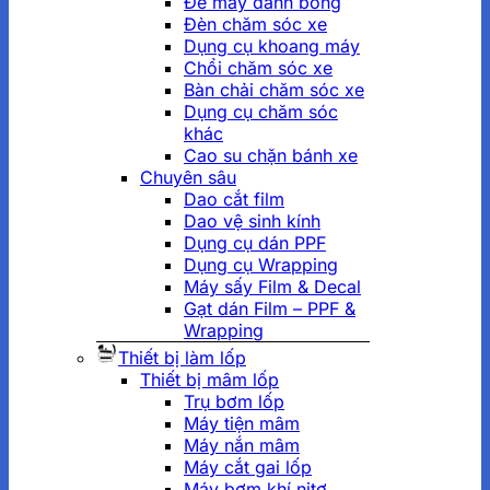
Đế máy đánh bóng
Đèn chăm sóc xe
Dụng cụ khoang máy
Chổi chăm sóc xe
Bàn chải chăm sóc xe
Dụng cụ chăm sóc
khác
Cao su chặn bánh xe
Chuyên sâu
Dao cắt film
Dao vệ sinh kính
Dụng cụ dán PPF
Dụng cụ Wrapping
Máy sấy Film & Decal
Gạt dán Film – PPF &
Wrapping
Thiết bị làm lốp
Thiết bị mâm lốp
Trụ bơm lốp
Máy tiện mâm
Máy nắn mâm
Máy cắt gai lốp
Máy bơm khí nitơ