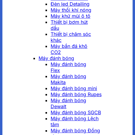
Đèn led Detailing
Máy thổi khí nóng
Máy khử mùi ô tô
Thiết bị bơm hút
dầu
Thiết bị chăm sóc
khác
Máy bắn đá khô
CO2
Máy đánh bóng
Máy đánh bóng
Flex
Máy đánh bóng
Makita
Máy đánh bóng mini
Máy đánh bóng Rupes
Máy đánh bóng
Dewalt
Máy đánh bóng SGCB
Máy đánh bóng Lệch
tâm
Máy đánh bóng Đồng