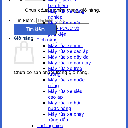
bảo hiểm
Chưa có sản phẩm trong giỏ hàng.
Máy rửa xe công
nghiệp
Tìm kiếm:
Máy bơm chữa
cháy PCCC và
phụ kiện
Giỏ hàng
Tính năng
Máy rửa xe mini
Máy rửa xe cao áp
Máy rửa xe dây đai
Máy rửa xe cầm tay
Máy rửa xe treo
Chưa có sản phẩm trong giỏ hàng.
tường
Máy rửa xe nước
nóng
Máy rửa xe siêu
cao áp
Máy rửa xe hơi
nước nóng
Máy rửa xe chạy
xăng dầu
Thương hiệu