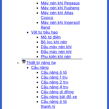
Máy nén khí Pegasus
Máy nén khí Fusheng
Máy nén khí Atlas
Copco
Máy nén khí Ingersoll
Rand
Vật tư tiêu hao
Mô tơ điện
Bộ lọc khí nén
Dầu máy nén khí
Đầu máy nén khí
Phụ kiện khí nén
Thiết bị nâng hạ
Cầu nâng
Cầu nâng ô tô
Cầu nâng 1 trụ
Cầu nâng 2 trụ
Cầu nâng 4 trụ
Cầu nâng di động
Cầu nâng bãi đổ xe
Cầu nâng ô tô
thanh lý