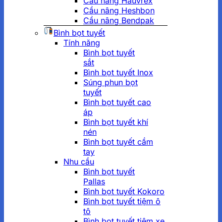
Cầu nâng Hauvrex
Cầu nâng Heshbon
Cầu nâng Bendpak
Bình bọt tuyết
Tính năng
Bình bọt tuyết
sắt
Bình bọt tuyết Inox
Súng phun bọt
tuyết
Bình bọt tuyết cao
áp
Bình bọt tuyết khí
nén
Bình bọt tuyết cầm
tay
Nhu cầu
Bình bọt tuyết
Pallas
Bình bọt tuyết Kokoro
Bình bọt tuyết tiệm ô
tô
Bình bọt tuyết tiệm xe