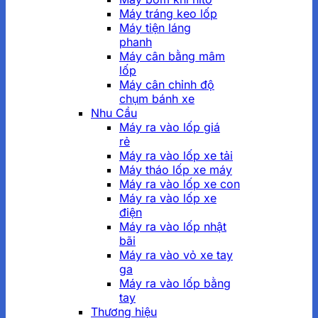
Máy tráng keo lốp
Máy tiện láng
phanh
Máy cân bằng mâm
lốp
Máy cân chỉnh độ
chụm bánh xe
Nhu Cầu
Máy ra vào lốp giá
rẻ
Máy ra vào lốp xe tải
Máy tháo lốp xe máy
Máy ra vào lốp xe con
Máy ra vào lốp xe
điện
Máy ra vào lốp nhật
bãi
Máy ra vào vỏ xe tay
ga
Máy ra vào lốp bằng
tay
Thương hiệu