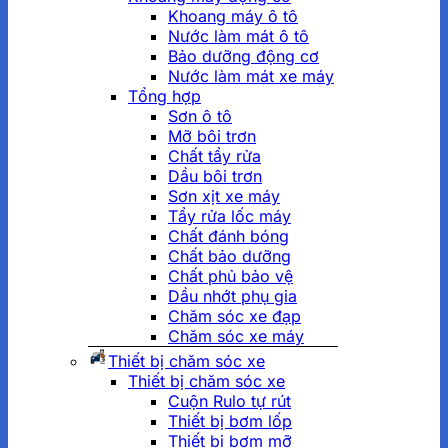
Khoang máy ô tô
Nước làm mát ô tô
Bảo dưỡng động cơ
Nước làm mát xe máy
Tổng hợp
Sơn ô tô
Mỡ bôi trơn
Chất tẩy rửa
Dầu bôi trơn
Sơn xịt xe máy
Tẩy rửa lốc máy
Chất đánh bóng
Chất bảo dưỡng
Chất phủ bảo vệ
Dầu nhớt phụ gia
Chăm sóc xe đạp
Chăm sóc xe máy
Thiết bị chăm sóc xe
Thiết bị chăm sóc xe
Cuộn Rulo tự rút
Thiết bị bơm lốp
Thiết bị bơm mỡ