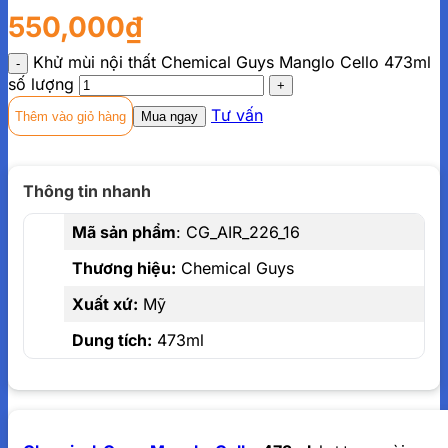
550,000
₫
Khử mùi nội thất Chemical Guys Manglo Cello 473ml
số lượng
Tư vấn
Thêm vào giỏ hàng
Mua ngay
Mã sản phẩm
:
CG_AIR_226_16
Thương hiệu:
Chemical Guys
Xuất xứ:
Mỹ
Dung tích:
473ml