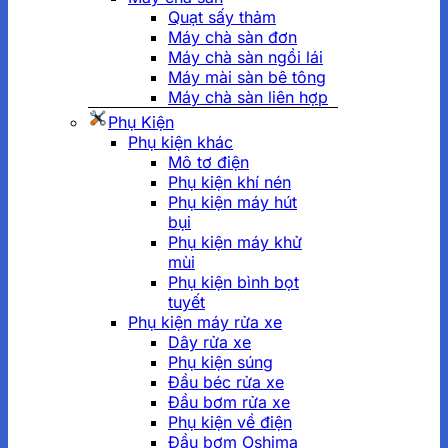
Quạt sấy thảm
Máy chà sàn đơn
Máy chà sàn ngồi lái
Máy mài sàn bê tông
Máy chà sàn liên hợp
Phụ Kiện
Phụ kiện khác
Mô tơ điện
Phụ kiện khí nén
Phụ kiện máy hút
bụi
Phụ kiện máy khử
mùi
Phụ kiện bình bọt
tuyết
Phụ kiện máy rửa xe
Dây rửa xe
Phụ kiện súng
Đầu béc rửa xe
Đầu bơm rửa xe
Phụ kiện về điện
Đầu bơm Oshima