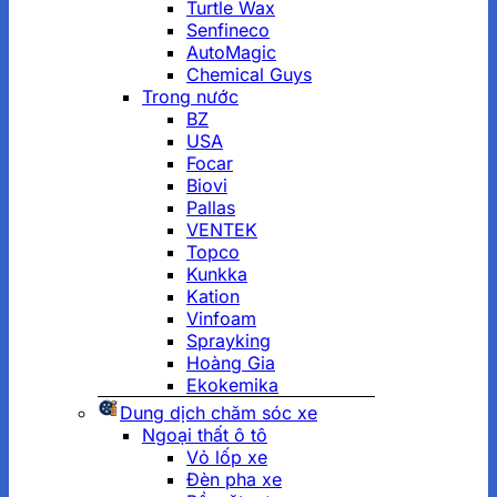
Turtle Wax
Senfineco
AutoMagic
Chemical Guys
Trong nước
BZ
USA
Focar
Biovi
Pallas
VENTEK
Topco
Kunkka
Kation
Vinfoam
Sprayking
Hoàng Gia
Ekokemika
Dung dịch chăm sóc xe
Ngoại thất ô tô
Vỏ lốp xe
Đèn pha xe