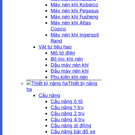
Máy nén khí Kobelco
Máy nén khí Pegasus
Máy nén khí Fusheng
Máy nén khí Atlas
Copco
Máy nén khí Ingersoll
Rand
Vật tư tiêu hao
Mô tơ điện
Bộ lọc khí nén
Dầu máy nén khí
Đầu máy nén khí
Phụ kiện khí nén
Thiết bị nâng
hạ
Cầu nâng
Cầu nâng ô tô
Cầu nâng 1 trụ
Cầu nâng 2 trụ
Cầu nâng 4 trụ
Cầu nâng di động
Cầu nâng bãi đổ xe