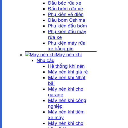
Đầu béc rửa xe
Đầu bơm rửa xe
Phụ kiện về điện
Đầu bơm Oshima
Phụ kiện đầu bơm
Phụ kiện đầu máy
rửa xe
Phụ kiện máy rửa
xe bằng pin
Máy nén khí
Nhu cầu
Hệ thống khí nén
Máy nén khí giá rẻ
Máy nén khí Nhật
bãi
Máy nén khí cho
garage
Máy nén khí công
nghiệp
Máy nén khí tiệm
xe máy
Máy nén khí cho