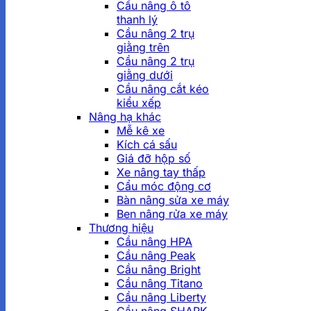
Cầu nâng ô tô
thanh lý
Cầu nâng 2 trụ
giằng trên
Cầu nâng 2 trụ
giằng dưới
Cầu nâng cắt kéo
kiểu xếp
Nâng hạ khác
Mễ kê xe
Kích cá sấu
Giá đỡ hộp số
Xe nâng tay thấp
Cẩu móc động cơ
Bàn nâng sửa xe máy
Ben nâng rửa xe máy
Thương hiệu
Cầu nâng HPA
Cầu nâng Peak
Cầu nâng Bright
Cầu nâng Titano
Cầu nâng Liberty