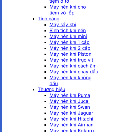
tiệm ô tô
Máy nén khí cho
tiệm vỏ lốp
Tính năng
Máy sấy khí
Bình tích khí nén
Máy nén khí mini
Máy nén khí 1 cấp
Máy nén khí 2 cấp
Máy nén khí Piston
Máy nén khí trục vít
Máy nén khí cách âm
Máy nén khí chạy dầu
Máy nén khí không
dầu
Thương hiệu
Máy nén khí Puma
Máy nén khí Jucai
Máy nén khí Swan
Máy nén khí Jaguar
Máy nén khí Hitachi
Máy nén khí Airman
Máy nén khí Kokoro