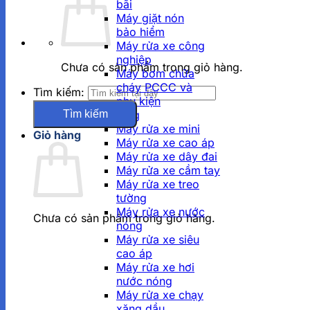
bãi
Máy giặt nón
bảo hiểm
Máy rửa xe công
nghiệp
Chưa có sản phẩm trong giỏ hàng.
Máy bơm chữa
cháy PCCC và
Tìm kiếm:
phụ kiện
Tính năng
Máy rửa xe mini
Giỏ hàng
Máy rửa xe cao áp
Máy rửa xe dây đai
Máy rửa xe cầm tay
Máy rửa xe treo
tường
Máy rửa xe nước
Chưa có sản phẩm trong giỏ hàng.
nóng
Máy rửa xe siêu
cao áp
Máy rửa xe hơi
nước nóng
Máy rửa xe chạy
xăng dầu