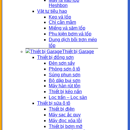
Máy ra vào lốp
Heshbon
Vật tư tiêu hao
Keo vá lốp
Chì cân mâm
Miếng vá săm lốp
Phụ kiện bơm vá lốp
Dung dịch bôi trơn mép
lốp
Thiết bị Garage
Thiết bị đồng sơn
Đèn sơn sấy
Phòng sơn ô tô
Súng phun sơn
Bộ dập bụi sơn
Máy hàn rút tôn
Thiết bị kéo nắn
Lọc trần – Lọc sàn
Thiết bị sửa ô tô
Thiết bị điện
Máy sạc ắc quy
Máy đọc xóa lỗi
Thiết bị bơm mỡ