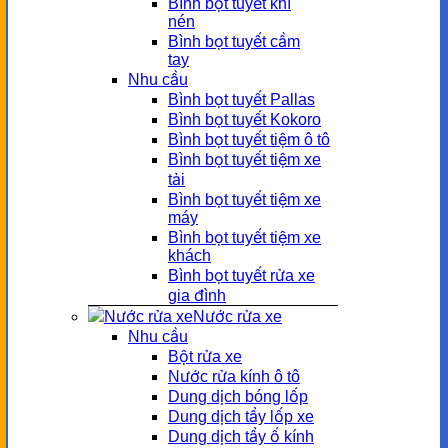
Bình bọt tuyết khí
nén
Bình bọt tuyết cầm
tay
Nhu cầu
Bình bọt tuyết Pallas
Bình bọt tuyết Kokoro
Bình bọt tuyết tiệm ô tô
Bình bọt tuyết tiệm xe
tải
Bình bọt tuyết tiệm xe
máy
Bình bọt tuyết tiệm xe
khách
Bình bọt tuyết rửa xe
gia đình
Nước rửa xe
Nhu cầu
Bột rửa xe
Nước rửa kính ô tô
Dung dịch bóng lốp
Dung dịch tẩy lốp xe
Dung dịch tẩy ố kính