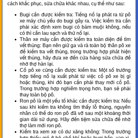
cách khắc phục, sửa chữa khác nhau, cụ thể như sau:
Bugi cần được kiểm tra: Tiếng nổ lạ phát ra từ pô
xe máy chủ yếu do bugi gây ra. Việc kiểm tra cần
phải xác định xem bugi có bám muội không, nếu
có thì cần lau sạch và thử nổ lại.
Thân xe máy cần được kiểm tra toàn diện để tìm
vết thủng: Bạn nên giữ ga và rà toàn bộ thân pô xe
để kiểm tra vết thủng, trong trường hợp phát hiện
vết thủng, hãy đưa xe đến cửa hàng sửa chữa để
nhờ thợ hàn lại.
Cổ pô xe cũng cần được kiểm tra: Một số trường
hợp tiếng nổ lạ xuất phát từ việc cổ pô xe bị gỉ
hoặc thủng, khi đó bạn cần phải thay mới cổ pô.
Trong trường hợp nghiêm trọng hơn, bạn sẽ phải
thay toàn bộ pô.
Ron pô là một yếu tố khác cần được kiểm tra: Nếu
sau khi kiểm tra không tìm thấy lỗ thủng, nguyên
nhân có thể do ron pô đã vỡ sau một khoảng thời
gian dài sử dụng. Hãy đến tiệm sửa chữa để nhờ
thợ làm mới ron pô.
Kiểm tra xem xe có dư xăng không: Trong trường
hợp thiếu gió ở bộ chế khí hoặc bugi bẩn, van xi-