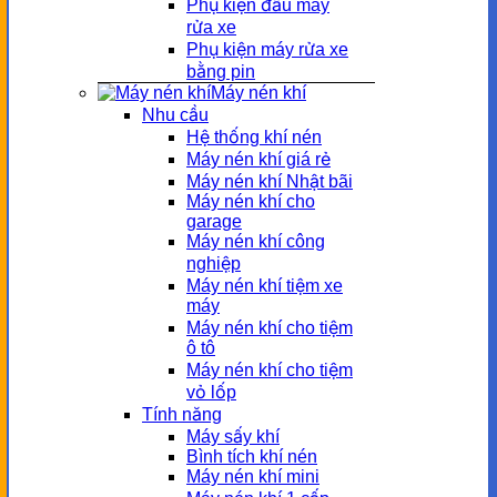
Phụ kiện đầu máy
rửa xe
Phụ kiện máy rửa xe
bằng pin
Máy nén khí
Nhu cầu
Hệ thống khí nén
Máy nén khí giá rẻ
Máy nén khí Nhật bãi
Máy nén khí cho
garage
Máy nén khí công
nghiệp
Máy nén khí tiệm xe
máy
Máy nén khí cho tiệm
ô tô
Máy nén khí cho tiệm
vỏ lốp
Tính năng
Máy sấy khí
Bình tích khí nén
Máy nén khí mini