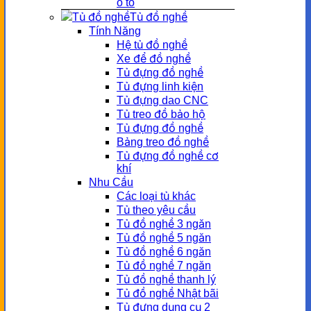
ô tô
Tủ đồ nghề
Tính Năng
Hệ tủ đồ nghề
Xe để đồ nghề
Tủ đựng đồ nghề
Tủ đựng linh kiện
Tủ đựng dao CNC
Tủ treo đồ bảo hộ
Tủ đựng đồ nghề
Bảng treo đồ nghề
Tủ đựng đồ nghề cơ
khí
Nhu Cầu
Các loại tủ khác
Tủ theo yêu cầu
Tủ đồ nghề 3 ngăn
Tủ đồ nghề 5 ngăn
Tủ đồ nghề 6 ngăn
Tủ đồ nghề 7 ngăn
Tủ đồ nghề thanh lý
Tủ đồ nghề Nhật bãi
Tủ đựng dụng cụ 2