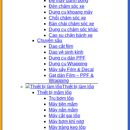
Đế máy đánh bóng
Đèn chăm sóc xe
Dụng cụ khoang máy
Chổi chăm sóc xe
Bàn chải chăm sóc xe
Dụng cụ chăm sóc khác
Cao su chặn bánh xe
Chuyên sâu
Dao cắt film
Dao vệ sinh kính
Dụng cụ dán PPF
Dụng cụ Wrapping
Máy sấy Film & Decal
Gạt dán Film – PPF &
Wrapping
Thiết bị làm lốp
Thiết bị mâm lốp
Trụ bơm lốp
Máy tiện mâm
Máy nắn mâm
Máy cắt gai lốp
Máy bơm khí nitơ
Máy tráng keo lốp