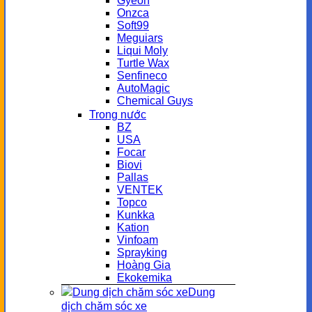
Gyeon
Onzca
Soft99
Meguiars
Liqui Moly
Turtle Wax
Senfineco
AutoMagic
Chemical Guys
Trong nước
BZ
USA
Focar
Biovi
Pallas
VENTEK
Topco
Kunkka
Kation
Vinfoam
Sprayking
Hoàng Gia
Ekokemika
Dung
dịch chăm sóc xe