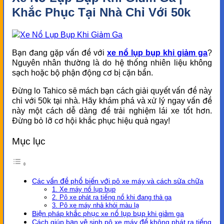
Khắc Phục Tại Nhà Chỉ Với 50k
Bạn đang gặp vấn đề với
xe nổ lụp bụp khi giảm ga
?
Nguyên nhân thường là do hệ thống nhiên liệu không
sạch hoặc bộ phận động cơ bị cặn bẩn.
Đừng lo Tahico sẽ mách bạn cách giải quyết vấn đề này
chỉ với 50k tại nhà. Hãy khám phá và xử lý ngay vấn đề
này một cách dễ dàng để trải nghiệm lái xe tốt hơn.
Đừng bỏ lỡ cơ hội khắc phục hiệu quả ngay!
Mục lục
Các vấn đề phổ biến với pô xe máy và cách sửa chữa
1. Xe máy nổ lụp bụp
2. Pô xe phát ra tiếng nổ khi đang thả ga
3. Pô xe máy nhả khói màu lạ
Biện pháp khắc phục xe nổ lụp bụp khi giảm ga
Cách giúp bạn vệ sinh pô xe máy để không phát ra tiếng