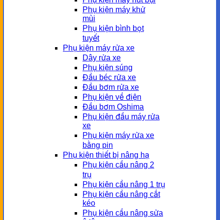
Phụ kiện máy khử
mùi
Phụ kiện bình bọt
tuyết
Phụ kiện máy rửa xe
Dây rửa xe
Phụ kiện súng
Đầu béc rửa xe
Đầu bơm rửa xe
Phụ kiện về điện
Đầu bơm Oshima
Phụ kiện đầu máy rửa
xe
Phụ kiện máy rửa xe
bằng pin
Phụ kiện thiết bị nâng hạ
Phụ kiện cầu nâng 2
trụ
Phụ kiện cầu nâng 1 trụ
Phụ kiện cầu nâng cắt
kéo
Phụ kiện cầu nâng sửa