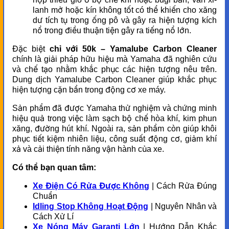
lanh mở hoặc kín không tốt có thể khiến cho xăng
dư tích tụ trong ống pô và gây ra hiện tượng kích
nổ trong điều thuận tiện gây ra tiếng nổ lớn.
Đặc biệt
chỉ với 50k – Yamalube Carbon Cleaner
chính là giải pháp hữu hiệu mà Yamaha đã nghiên cứu
và chế tạo nhằm khắc phục các hiện tượng nêu trên.
Dung dịch Yamalube Carbon Cleaner giúp khắc phục
hiện tượng cặn bẩn trong động cơ xe máy.
Sản phẩm đã được Yamaha thử nghiệm và chứng minh
hiệu quả trong việc làm sạch bộ chế hòa khí, kim phun
xăng, đường hút khí. Ngoài ra, sản phẩm còn giúp khôi
phục tiết kiệm nhiên liệu, công suất động cơ, giảm khí
xả và cải thiện tính năng vận hành của xe.
Có thể bạn quan tâm:
Xe Điện Có Rửa Được Không
| Cách Rửa Đúng
Chuẩn
Idling Stop Không Hoạt Động
| Nguyên Nhân và
Cách Xử Lí
Xe Nóng Máy Garanti Lớn
| Hướng Dẫn Khắc