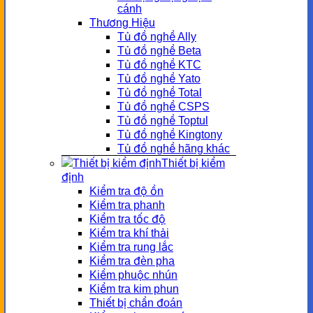
cánh
Thương Hiệu
Tủ đồ nghề Ally
Tủ đồ nghề Beta
Tủ đồ nghề KTC
Tủ đồ nghề Yato
Tủ đồ nghề Total
Tủ đồ nghề CSPS
Tủ đồ nghề Toptul
Tủ đồ nghề Kingtony
Tủ đồ nghề hãng khác
Thiết bị kiểm
định
Kiểm tra độ ồn
Kiểm tra phanh
Kiểm tra tốc độ
Kiểm tra khí thải
Kiểm tra rung lắc
Kiểm tra đèn pha
Kiểm phuộc nhún
Kiểm tra kim phun
Thiết bị chẩn đoán