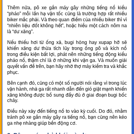
Thêm nữa, pô xe gắn máy gây những tiếng nổ kiểu
“pháo” mỗi lần hạ vận tốc cũng là trường hợp rất nhiều
biker mắc phải. Và theo quan điểm của nhiều biker thì vì
“nhiên liệu đốt không hết”, hoặc hiểu một cách nôm na
là “dư xăng”.
Nếu thiếu hơi từ ống xả, bugi hỏng hay xupap hở sẽ
khiến xăng dư thừa tích lũy trong ống pô và kích nổ
trong điều kiện bất lợi, phát nên những tiếng động kiểu
pháo nổ, thậm chí là ở những khi vặn ga. Và muốn giải
quyết vấn đề trên, bạn hãy nhờ thợ máy kiểm tra và khắc
phục.
Bên cạnh đó, cũng có một số người nói rằng vì trong lúc
vận hành, nhả ga rất nhanh dẫn đến gió giật mạnh khiến
xăng không được bổ sung đầy đủ ở giai đoạn bugi bốc
cháy.
Điều này xảy đến tiếng nổ to vào kỳ cuối. Do đó, nhằm
tránh pô xe gắn máy gây ra tiếng nổ, bạn cũng nên kéo
ga nhẹ nhàng giúp bền động cơ.