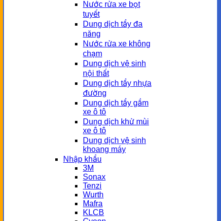
Nước rửa xe bọt
tuyết
Dung dịch tẩy đa
năng
Nước rửa xe không
chạm
Dung dịch vệ sinh
nội thất
Dung dịch tẩy nhựa
đường
Dung dịch tẩy gầm
xe ô tô
Dung dịch khử mùi
xe ô tô
Dung dịch vệ sinh
khoang máy
Nhập khẩu
3M
Sonax
Tenzi
Wurth
Mafra
KLCB