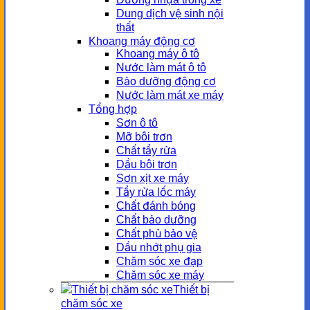
Dung dịch vệ sinh nội
thất
Khoang máy động cơ
Khoang máy ô tô
Nước làm mát ô tô
Bảo dưỡng động cơ
Nước làm mát xe máy
Tổng hợp
Sơn ô tô
Mỡ bôi trơn
Chất tẩy rửa
Dầu bôi trơn
Sơn xịt xe máy
Tẩy rửa lốc máy
Chất đánh bóng
Chất bảo dưỡng
Chất phủ bảo vệ
Dầu nhớt phụ gia
Chăm sóc xe đạp
Chăm sóc xe máy
Thiết bị
chăm sóc xe