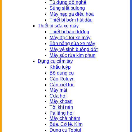
Tủ đựng đồ nghề
Súng siết bulong
Máy nạp ga điều hòa
Thiết bị bơm hút dầu
Thiết bị sửa xe máy
Thiết bị bảo dưỡng
Máy đọc lỗi xe máy
Bàn nâng sửa xe máy
Máy vệ sinh buồng đốt
Máy súc rửa kim phun
Dụng cụ cầm tay
Khẩu tuýp
Bộ dụng cụ
Cảo Rotuyn
Cần xiết lực
Máy mài
Cưa hơi
Máy khoan
Tời khí nén
Pa lăng hơi
Máy chà nhám
Búa, Cờ lê, Kìm
Dụng cụ Toptul