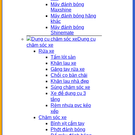
Máy đánh bóng
Maxshine
Máy đánh bóng hãng
khác
Máy đánh bóng
Shinemate
Dụng cụ
chăm sóc xe
Rửa xe
Tấm lót sàn
Khăn lau xe
Găng tay rửa xe
Chổi cọ bàn chải
Khăn lau nhà đẹp
Súng chăm sóc xe
Xe để dụng cụ 3
tầng
Rèm nhựa pvc kéo
xếp
Chăm sóc xe
Bình xịt cầm tay
Phớt đánh bóng