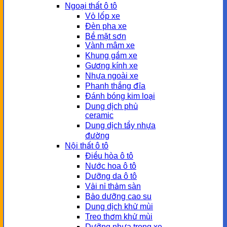
Ngoại thất ô tô
Vỏ lốp xe
Đèn pha xe
Bề mặt sơn
Vành mâm xe
Khung gầm xe
Gương kính xe
Nhựa ngoài xe
Phanh thắng đĩa
Đánh bóng kim loại
Dung dịch phủ
ceramic
Dung dịch tẩy nhựa
đường
Nội thất ô tô
Điều hòa ô tô
Nước hoa ô tô
Dưỡng da ô tô
Vải nỉ thảm sàn
Bảo dưỡng cao su
Dung dịch khử mùi
Treo thơm khử mùi
Dưỡng nhựa trong xe