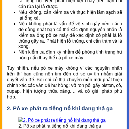
ra tiếng nổ. Nếu phát hiện vết cháy đen bạn chỉ
cần rửa lại là được.
Nếu không, cần kiểm tra và thực hiện làm sạch sẽ
lại ống xả.
Nếu không phải là vấn đề vệ sinh gây nên, cách
dễ dàng nhất bạn có thể xác định nguyên nhân là
kiểm tra ống pô xe máy để xác định có phải là lỗ
thủng gây ra. Phát hiện lỗ thủng, chỉ cần trám vá là
xong.
Nên kiểm tra định kỳ nhằm đề phòng tình trạng hư
hỏng cần thay thế cả pô xe máy.
Tuy nhiên, nếu pô xe máy không vì các nguyên nhân
trên thì bạn cũng nên tìm đến cơ sở uy tín nhằm giải
quyết vấn đề. Bởi chỉ có thợ chuyên môn mới phát hiện
chính xác các vấn đề hư hỏng: vỡ ron pô, gãy piston, cò,
xupap, hiện tượng thừa xăng,… và có giải pháp phù
hợp.
2. Pô xe phát ra tiếng nổ khi đang thả ga
2. Pô xe phát ra tiếng nổ khi đang thả ga