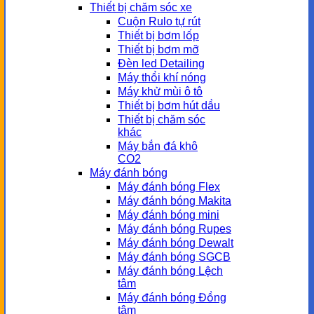
Thiết bị chăm sóc xe
Cuộn Rulo tự rút
Thiết bị bơm lốp
Thiết bị bơm mỡ
Đèn led Detailing
Máy thổi khí nóng
Máy khử mùi ô tô
Thiết bị bơm hút dầu
Thiết bị chăm sóc
khác
Máy bắn đá khô
CO2
Máy đánh bóng
Máy đánh bóng Flex
Máy đánh bóng Makita
Máy đánh bóng mini
Máy đánh bóng Rupes
Máy đánh bóng Dewalt
Máy đánh bóng SGCB
Máy đánh bóng Lệch
tâm
Máy đánh bóng Đồng
tâm