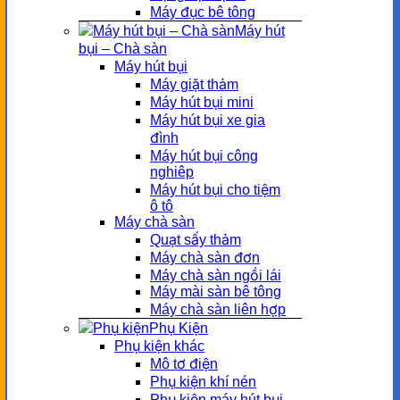
Máy đục bê tông
Máy hút
bụi – Chà sàn
Máy hút bụi
Máy giặt thảm
Máy hút bụi mini
Máy hút bụi xe gia
đình
Máy hút bụi công
nghiêp
Máy hút bụi cho tiệm
ô tô
Máy chà sàn
Quạt sấy thảm
Máy chà sàn đơn
Máy chà sàn ngồi lái
Máy mài sàn bê tông
Máy chà sàn liên hợp
Phụ Kiện
Phụ kiện khác
Mô tơ điện
Phụ kiện khí nén
Phụ kiện máy hút bụi