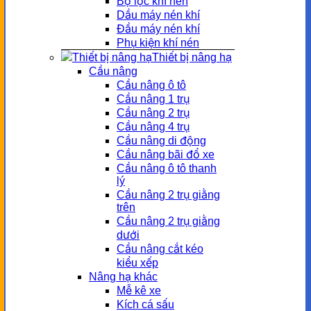
Bộ lọc khí nén
Dầu máy nén khí
Đầu máy nén khí
Phụ kiện khí nén
Thiết bị nâng hạ
Cầu nâng
Cầu nâng ô tô
Cầu nâng 1 trụ
Cầu nâng 2 trụ
Cầu nâng 4 trụ
Cầu nâng di động
Cầu nâng bãi đổ xe
Cầu nâng ô tô thanh
lý
Cầu nâng 2 trụ giằng
trên
Cầu nâng 2 trụ giằng
dưới
Cầu nâng cắt kéo
kiểu xếp
Nâng hạ khác
Mễ kê xe
Kích cá sấu