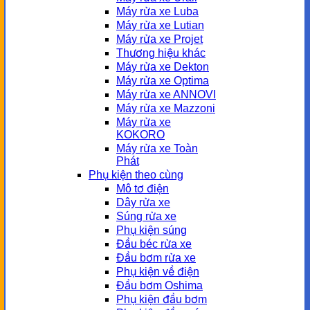
Máy rửa xe Luba
Máy rửa xe Lutian
Máy rửa xe Projet
Thương hiệu khác
Máy rửa xe Dekton
Máy rửa xe Optima
Máy rửa xe ANNOVI
Máy rửa xe Mazzoni
Máy rửa xe
KOKORO
Máy rửa xe Toàn
Phát
Phụ kiện theo cùng
Mô tơ điện
Dây rửa xe
Súng rửa xe
Phụ kiện súng
Đầu béc rửa xe
Đầu bơm rửa xe
Phụ kiện về điện
Đầu bơm Oshima
Phụ kiện đầu bơm