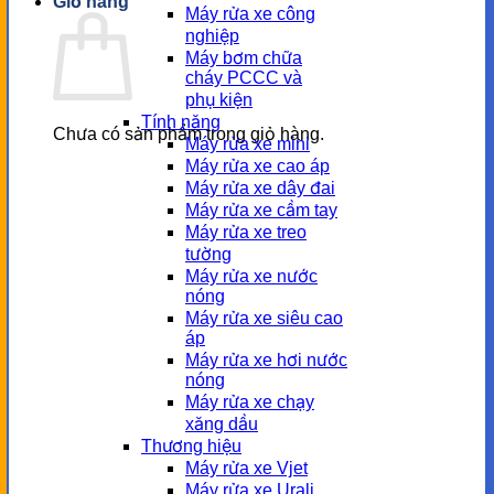
Giỏ hàng
Máy rửa xe công
nghiệp
Máy bơm chữa
cháy PCCC và
phụ kiện
Tính năng
Chưa có sản phẩm trong giỏ hàng.
Máy rửa xe mini
Máy rửa xe cao áp
Máy rửa xe dây đai
Máy rửa xe cầm tay
Máy rửa xe treo
tường
Máy rửa xe nước
nóng
Máy rửa xe siêu cao
áp
Máy rửa xe hơi nước
nóng
Máy rửa xe chạy
xăng dầu
Thương hiệu
Máy rửa xe Vjet
Máy rửa xe Urali