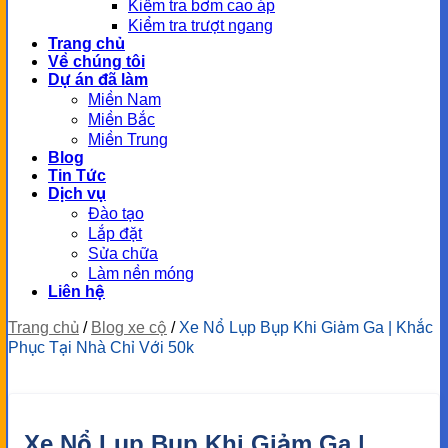
Kiểm tra bơm cao áp
Kiểm tra trượt ngang
Trang chủ
Về chúng tôi
Dự án đã làm
Miền Nam
Miền Bắc
Miền Trung
Blog
Tin Tức
Dịch vụ
Đào tạo
Lắp đặt
Sửa chữa
Làm nền móng
Liên hệ
Trang chủ
/
Blog xe cộ
/
Xe Nổ Lụp Bụp Khi Giảm Ga | Khắc
Phục Tại Nhà Chỉ Với 50k
Xe Nổ Lụp Bụp Khi Giảm Ga |