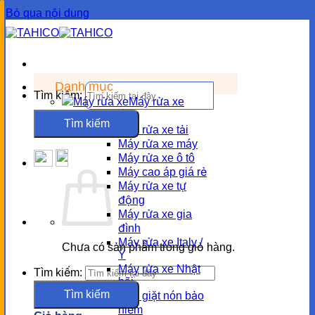
Bỏ qua nội dung
Danh mục
Tìm kiếm:
Máy rửa xe
Nhu cầu
Máy rửa xe tải
Máy rửa xe máy
Máy rửa xe ô tô
Máy cao áp giá rẻ
Máy rửa xe tự
động
Máy rửa xe gia
đình
Máy rửa xe Italy /
Chưa có sản phẩm trong giỏ hàng.
Ý
Máy rửa xe Nhật
Tìm kiếm:
bãi
Máy giặt nón bảo
hiểm