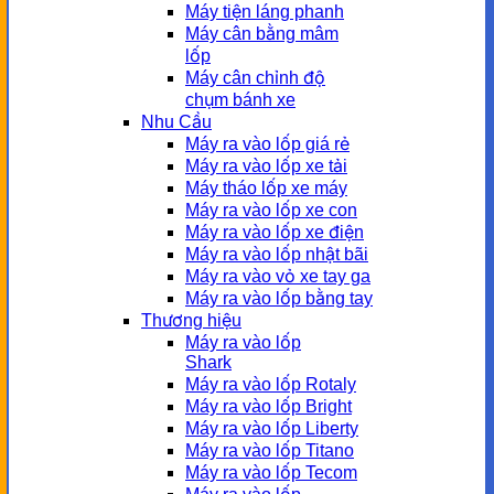
Máy tiện láng phanh
Máy cân bằng mâm
lốp
Máy cân chỉnh độ
chụm bánh xe
Nhu Cầu
Máy ra vào lốp giá rẻ
Máy ra vào lốp xe tải
Máy tháo lốp xe máy
Máy ra vào lốp xe con
Máy ra vào lốp xe điện
Máy ra vào lốp nhật bãi
Máy ra vào vỏ xe tay ga
Máy ra vào lốp bằng tay
Thương hiệu
Máy ra vào lốp
Shark
Máy ra vào lốp Rotaly
Máy ra vào lốp Bright
Máy ra vào lốp Liberty
Máy ra vào lốp Titano
Máy ra vào lốp Tecom