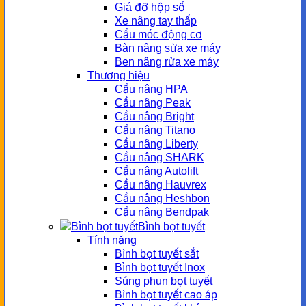
Giá đỡ hộp số
Xe nâng tay thấp
Cẩu móc động cơ
Bàn nâng sửa xe máy
Ben nâng rửa xe máy
Thương hiệu
Cầu nâng HPA
Cầu nâng Peak
Cầu nâng Bright
Cầu nâng Titano
Cầu nâng Liberty
Cầu nâng SHARK
Cầu nâng Autolift
Cầu nâng Hauvrex
Cầu nâng Heshbon
Cầu nâng Bendpak
Bình bọt tuyết
Tính năng
Bình bọt tuyết sắt
Bình bọt tuyết Inox
Súng phun bọt tuyết
Bình bọt tuyết cao áp