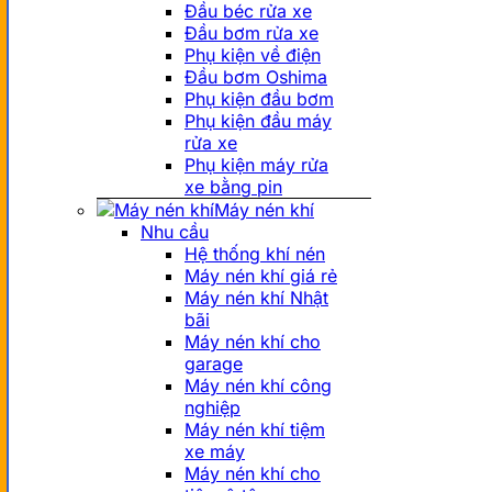
Đầu béc rửa xe
Đầu bơm rửa xe
Phụ kiện về điện
Đầu bơm Oshima
Phụ kiện đầu bơm
Phụ kiện đầu máy
rửa xe
Phụ kiện máy rửa
xe bằng pin
Máy nén khí
Nhu cầu
Hệ thống khí nén
Máy nén khí giá rẻ
Máy nén khí Nhật
bãi
Máy nén khí cho
garage
Máy nén khí công
nghiệp
Máy nén khí tiệm
xe máy
Máy nén khí cho