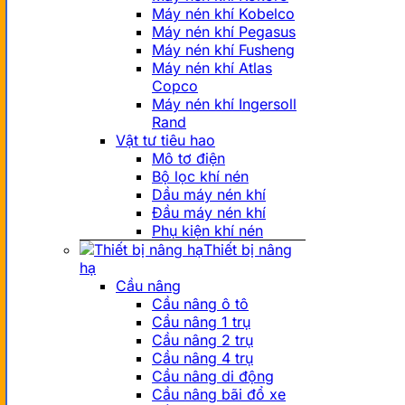
Máy nén khí Kobelco
Máy nén khí Pegasus
Máy nén khí Fusheng
Máy nén khí Atlas
Copco
Máy nén khí Ingersoll
Rand
Vật tư tiêu hao
Mô tơ điện
Bộ lọc khí nén
Dầu máy nén khí
Đầu máy nén khí
Phụ kiện khí nén
Thiết bị nâng
hạ
Cầu nâng
Cầu nâng ô tô
Cầu nâng 1 trụ
Cầu nâng 2 trụ
Cầu nâng 4 trụ
Cầu nâng di động
Cầu nâng bãi đổ xe