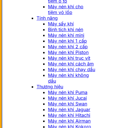
tiệm ô tô
Máy nén khí cho
tiệm vỏ lốp
Tính năng
Máy sấy khí
Bình tích khí nén
Máy nén khí mini
Máy nén khí 1 cấp
Máy nén khí 2 cấp
Máy nén khí Piston
Máy nén khí trục vít
Máy nén khí cách âm
Máy nén khí chạy dầu
Máy nén khí không
dầu
Thương hiệu
Máy nén khí Puma
Máy nén khí Jucai
Máy nén khí Swan
Máy nén khí Jaguar
Máy nén khí Hitachi
Máy nén khí Airman
Máy nén khí Kokoro