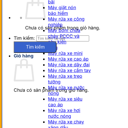
bãi
Máy giặt nón
bảo hiểm
Máy rửa xe công
nghiệp
Chưa có sản phẩm trong giỏ hàng.
Máy bơm chữa
cháy PCCC và
Tìm kiếm:
phụ kiện
Tính năng
Máy rửa xe mini
Giỏ hàng
Máy rửa xe cao áp
Máy rửa xe dây đai
Máy rửa xe cầm tay
Máy rửa xe treo
tường
Máy rửa xe nước
Chưa có sản phẩm trong giỏ hàng.
nóng
Máy rửa xe siêu
cao áp
Máy rửa xe hơi
nước nóng
Máy rửa xe chạy
xăng dầu