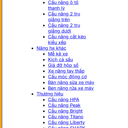
Cầu nâng ô tô
thanh lý
Cầu nâng 2 trụ
giằng trên
Cầu nâng 2 trụ
giằng dưới
Cầu nâng cắt kéo
kiểu xếp
Nâng hạ khác
Mễ kê xe
Kích cá sấu
Giá đỡ hộp số
Xe nâng tay thấp
Cẩu móc động cơ
Bàn nâng sửa xe máy
Ben nâng rửa xe máy
Thương hiệu
Cầu nâng HPA
Cầu nâng Peak
Cầu nâng Bright
Cầu nâng Titano
Cầu nâng Liberty