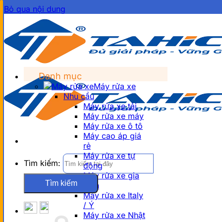
Bỏ qua nội dung
Danh mục
Máy rửa xe
Nhu cầu
Máy rửa xe tải
Máy rửa xe máy
Máy rửa xe ô tô
Máy cao áp giá
rẻ
Máy rửa xe tự
Tìm kiếm:
động
Máy rửa xe gia
đình
Máy rửa xe Italy
/ Ý
Máy rửa xe Nhật