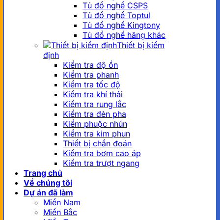
Tủ đồ nghề CSPS
Tủ đồ nghề Toptul
Tủ đồ nghề Kingtony
Tủ đồ nghề hãng khác
Thiết bị kiểm
định
Kiểm tra độ ồn
Kiểm tra phanh
Kiểm tra tốc độ
Kiểm tra khí thải
Kiểm tra rung lắc
Kiểm tra đèn pha
Kiểm phuộc nhún
Kiểm tra kim phun
Thiết bị chẩn đoán
Kiểm tra bơm cao áp
Kiểm tra trượt ngang
Trang chủ
Về chúng tôi
Dự án đã làm
Miền Nam
Miền Bắc