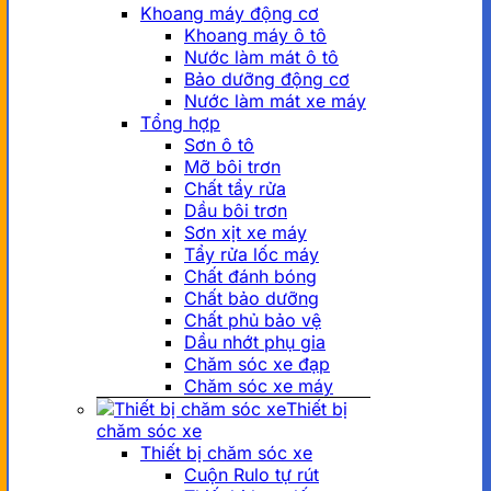
Khoang máy động cơ
Khoang máy ô tô
Nước làm mát ô tô
Bảo dưỡng động cơ
Nước làm mát xe máy
Tổng hợp
Sơn ô tô
Mỡ bôi trơn
Chất tẩy rửa
Dầu bôi trơn
Sơn xịt xe máy
Tẩy rửa lốc máy
Chất đánh bóng
Chất bảo dưỡng
Chất phủ bảo vệ
Dầu nhớt phụ gia
Chăm sóc xe đạp
Chăm sóc xe máy
Thiết bị
chăm sóc xe
Thiết bị chăm sóc xe
Cuộn Rulo tự rút