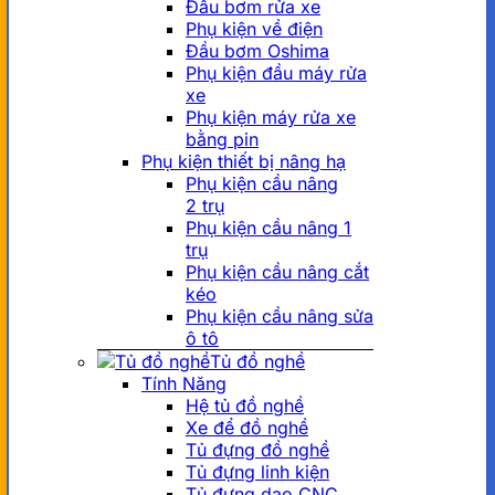
Đầu bơm rửa xe
Phụ kiện về điện
Đầu bơm Oshima
Phụ kiện đầu máy rửa
xe
Phụ kiện máy rửa xe
bằng pin
Phụ kiện thiết bị nâng hạ
Phụ kiện cầu nâng
2 trụ
Phụ kiện cầu nâng 1
trụ
Phụ kiện cầu nâng cắt
kéo
Phụ kiện cầu nâng sửa
ô tô
Tủ đồ nghề
Tính Năng
Hệ tủ đồ nghề
Xe để đồ nghề
Tủ đựng đồ nghề
Tủ đựng linh kiện
Tủ đựng dao CNC