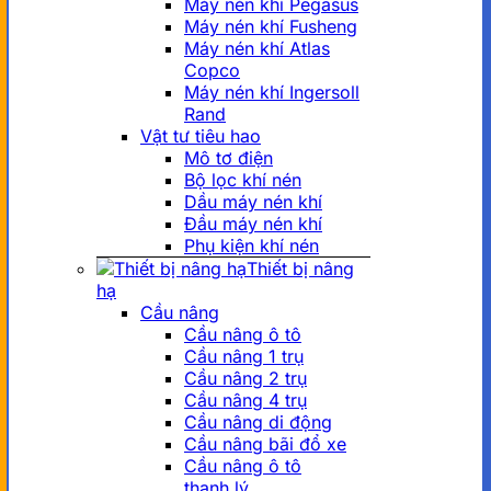
Máy nén khí Pegasus
Máy nén khí Fusheng
Máy nén khí Atlas
Copco
Máy nén khí Ingersoll
Rand
Vật tư tiêu hao
Mô tơ điện
Bộ lọc khí nén
Dầu máy nén khí
Đầu máy nén khí
Phụ kiện khí nén
Thiết bị nâng
hạ
Cầu nâng
Cầu nâng ô tô
Cầu nâng 1 trụ
Cầu nâng 2 trụ
Cầu nâng 4 trụ
Cầu nâng di động
Cầu nâng bãi đổ xe
Cầu nâng ô tô
thanh lý