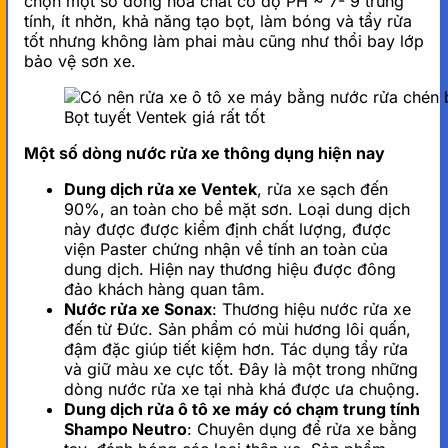
chọn một số dòng hóa chất có độ PH ~ 7- 9 trung
tính, ít nhờn, khả năng tạo bọt, làm bóng và tẩy rửa
tốt nhưng không làm phai màu cũng như thổi bay lớp
bảo vệ sơn xe.
Bọt tuyết Ventek giá rất tốt
Một số dòng nước rửa xe thông dụng hiện nay
Dung dịch rửa xe Ventek
, rửa xe sạch đến
90%, an toàn cho bề mặt sơn. Loại dung dịch
này được được kiểm định chất lượng, được
viện Paster chứng nhận về tính an toàn của
dung dịch. Hiện nay thương hiệu được đông
đảo khách hàng quan tâm.
Nước rửa xe Sonax
: Thương hiệu nước rửa xe
đến từ Đức. Sản phẩm có mùi hương lôi quấn,
đậm đặc giúp tiết kiệm hơn. Tác dụng tẩy rửa
và giữ màu xe cực tốt. Đây là một trong những
dòng nước rửa xe tại nhà khá được ưa chuộng.
Dung dịch rửa ô tô xe máy có chạm trung tính
Shampo Neutro
: Chuyên dụng để rửa xe bằng