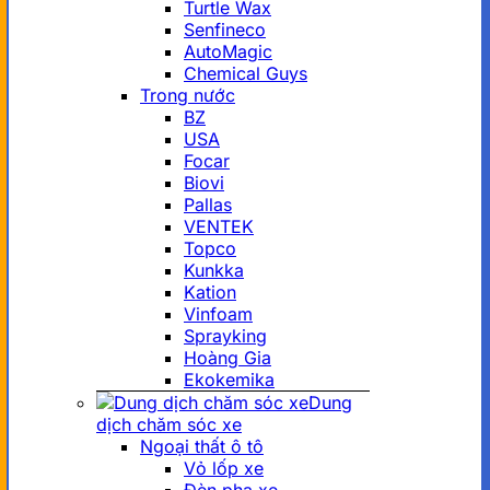
Turtle Wax
Senfineco
AutoMagic
Chemical Guys
Trong nước
BZ
USA
Focar
Biovi
Pallas
VENTEK
Topco
Kunkka
Kation
Vinfoam
Sprayking
Hoàng Gia
Ekokemika
Dung
dịch chăm sóc xe
Ngoại thất ô tô
Vỏ lốp xe