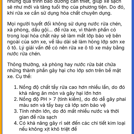
những quá trình bảo dưỡng cần thiết, giúp xe sạch
sẽ như mới và tăng tuổi thọ của phương tiện. Do đó,
khi rửa xe cần sử dụng hóa chất chuyên dụng.
Mọi người tuyết đối không sử dụng nước rửa chén,
xà phòng, dầu gội… để rửa xe, vì thành phần có
trong loại hóa chất này sẽ làm mất lớp bảo vệ bên
ngoài của sơn xe, về lâu dài sẽ làm hỏng lớp sơn xe
ô tô. Lý giải vấn đề có nên rửa xe ô tô xe máy bằng
nước rửa chén.
Thông thường, xà phòng hay nước rửa bát chứa
những thành phần gây hại cho lớp sơn trên bề mặt
xe. Cụ thể:
Nồng độ chất tẩy rửa cao hơn nhiều lần, do đó
khả năng ăn mòn và gây hại lớn hơn
Nồng độ PH > 7 (tính kiềm), do đó dễ gây phai
màu sơn và tẩy bay cả lớp sơn bảo vệ
Tính nhờn lớn, do đó mất nhiều nước và thời
gian để rửa sạch
Có khả năng gây rỉ sét đến các chi tiết kim loại
nếu không xịt khô triệt để