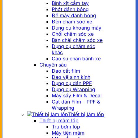
Bình xịt cầm tay
Phớt đánh bóng
Đế máy đánh bóng
Đèn chăm sóc xe
Dụng cụ khoang máy
Chổi chăm sóc xe
Bàn chải chăm sóc xe
Dụng cụ chăm sóc
khác
Cao su chặn bánh xe
Chuyên sâu
Dao cắt film
Dao vệ sinh kính
Dụng cụ dán PPF
Dụng cụ Wrapping
Máy sấy Film & Decal
Gạt dán Film – PPF &
Wrapping
Thiết bị làm lốp
Thiết bị mâm lốp
Trụ bơm lốp
Máy tiện mâm