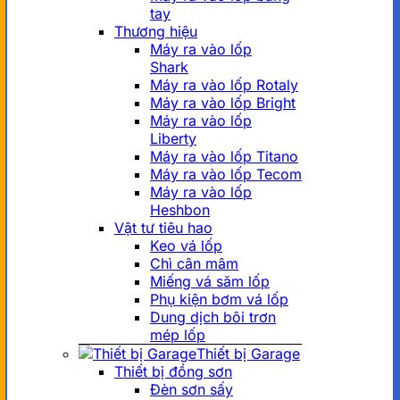
tay
Thương hiệu
Máy ra vào lốp
Shark
Máy ra vào lốp Rotaly
Máy ra vào lốp Bright
Máy ra vào lốp
Liberty
Máy ra vào lốp Titano
Máy ra vào lốp Tecom
Máy ra vào lốp
Heshbon
Vật tư tiêu hao
Keo vá lốp
Chì cân mâm
Miếng vá săm lốp
Phụ kiện bơm vá lốp
Dung dịch bôi trơn
mép lốp
Thiết bị Garage
Thiết bị đồng sơn
Đèn sơn sấy