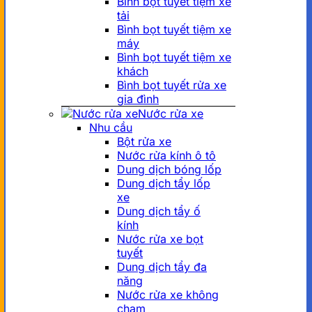
Bình bọt tuyết tiệm xe
tải
Bình bọt tuyết tiệm xe
máy
Bình bọt tuyết tiệm xe
khách
Bình bọt tuyết rửa xe
gia đình
Nước rửa xe
Nhu cầu
Bột rửa xe
Nước rửa kính ô tô
Dung dịch bóng lốp
Dung dịch tẩy lốp
xe
Dung dịch tẩy ố
kính
Nước rửa xe bọt
tuyết
Dung dịch tẩy đa
năng
Nước rửa xe không
chạm