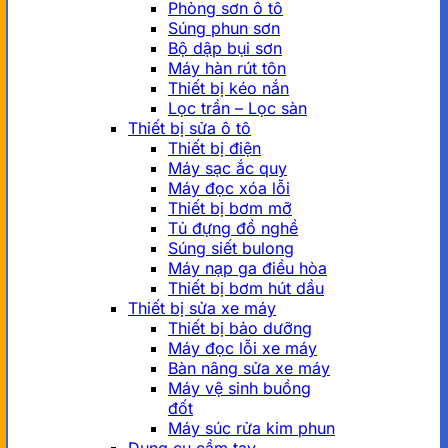
Phòng sơn ô tô
Súng phun sơn
Bộ dập bụi sơn
Máy hàn rút tôn
Thiết bị kéo nắn
Lọc trần – Lọc sàn
Thiết bị sửa ô tô
Thiết bị điện
Máy sạc ắc quy
Máy đọc xóa lỗi
Thiết bị bơm mỡ
Tủ đựng đồ nghề
Súng siết bulong
Máy nạp ga điều hòa
Thiết bị bơm hút dầu
Thiết bị sửa xe máy
Thiết bị bảo dưỡng
Máy đọc lỗi xe máy
Bàn nâng sửa xe máy
Máy vệ sinh buồng
đốt
Máy súc rửa kim phun