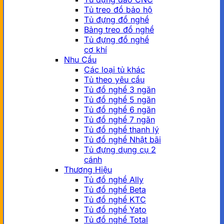
Tủ treo đồ bảo hộ
Tủ đựng đồ nghề
Bảng treo đồ nghề
Tủ đựng đồ nghề
cơ khí
Nhu Cầu
Các loại tủ khác
Tủ theo yêu cầu
Tủ đồ nghề 3 ngăn
Tủ đồ nghề 5 ngăn
Tủ đồ nghề 6 ngăn
Tủ đồ nghề 7 ngăn
Tủ đồ nghề thanh lý
Tủ đồ nghề Nhật bãi
Tủ đựng dụng cụ 2
cánh
Thương Hiệu
Tủ đồ nghề Ally
Tủ đồ nghề Beta
Tủ đồ nghề KTC
Tủ đồ nghề Yato
Tủ đồ nghề Total