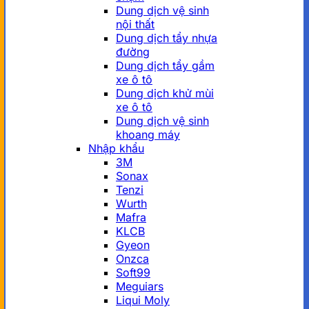
Dung dịch vệ sinh
nội thất
Dung dịch tẩy nhựa
đường
Dung dịch tẩy gầm
xe ô tô
Dung dịch khử mùi
xe ô tô
Dung dịch vệ sinh
khoang máy
Nhập khẩu
3M
Sonax
Tenzi
Wurth
Mafra
KLCB
Gyeon
Onzca
Soft99
Meguiars
Liqui Moly