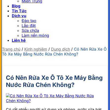
Miền Trung
Blog
Tin Tức
Dịch vụ
Đào tạo
Lắp đặt
Sửa chữa
Làm nền móng
Liên hệ
Trang chủ
/
Kinh nghiệm
/
Dung dịch
/
Có Nên Rửa Xe Ô
Tô Xe Máy Bằng Nước Rửa Chén Không?
Có Nên Rửa Xe Ô Tô Xe Máy Bằng
Nước Rửa Chén Không?
Có rất nhiều người sử dụng xà phòng, nước rửa bát,