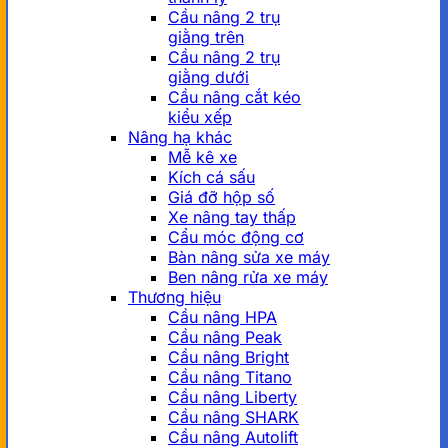
Cầu nâng 2 trụ
giằng trên
Cầu nâng 2 trụ
giằng dưới
Cầu nâng cắt kéo
kiểu xếp
Nâng hạ khác
Mễ kê xe
Kích cá sấu
Giá đỡ hộp số
Xe nâng tay thấp
Cẩu móc động cơ
Bàn nâng sửa xe máy
Ben nâng rửa xe máy
Thương hiệu
Cầu nâng HPA
Cầu nâng Peak
Cầu nâng Bright
Cầu nâng Titano
Cầu nâng Liberty
Cầu nâng SHARK
Cầu nâng Autolift