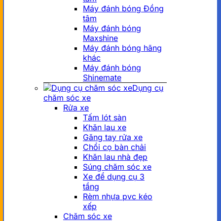
Máy đánh bóng Đồng
tâm
Máy đánh bóng
Maxshine
Máy đánh bóng hãng
khác
Máy đánh bóng
Shinemate
Dụng cụ
chăm sóc xe
Rửa xe
Tấm lót sàn
Khăn lau xe
Găng tay rửa xe
Chổi cọ bàn chải
Khăn lau nhà đẹp
Súng chăm sóc xe
Xe để dụng cụ 3
tầng
Rèm nhựa pvc kéo
xếp
Chăm sóc xe