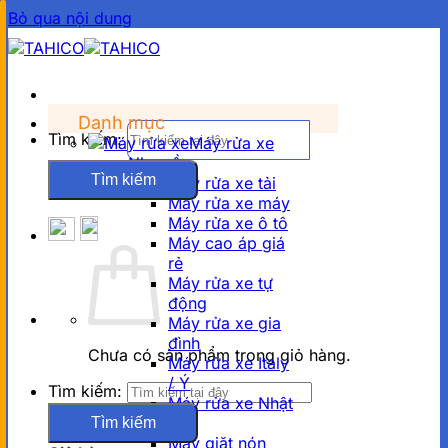
Bỏ qua nội dung
Danh mục
Tìm kiếm:
Máy rửa xe
Nhu cầu
Máy rửa xe tải
Máy rửa xe máy
Máy rửa xe ô tô
Máy cao áp giá
rẻ
Máy rửa xe tự
động
Máy rửa xe gia
đình
Chưa có sản phẩm trong giỏ hàng.
Máy rửa xe Italy
/ Ý
Tìm kiếm:
Máy rửa xe Nhật
bãi
Máy giặt nón