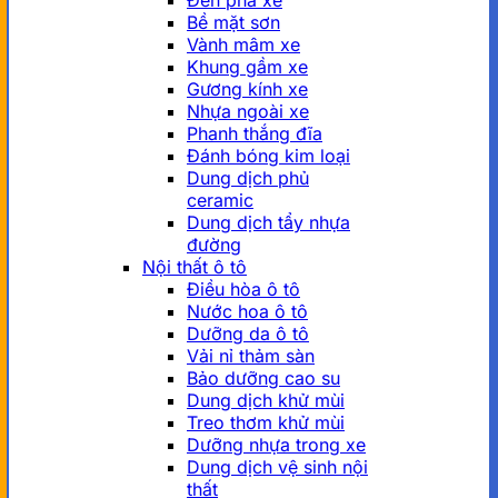
Đèn pha xe
Bề mặt sơn
Vành mâm xe
Khung gầm xe
Gương kính xe
Nhựa ngoài xe
Phanh thắng đĩa
Đánh bóng kim loại
Dung dịch phủ
ceramic
Dung dịch tẩy nhựa
đường
Nội thất ô tô
Điều hòa ô tô
Nước hoa ô tô
Dưỡng da ô tô
Vải nỉ thảm sàn
Bảo dưỡng cao su
Dung dịch khử mùi
Treo thơm khử mùi
Dưỡng nhựa trong xe
Dung dịch vệ sinh nội
thất