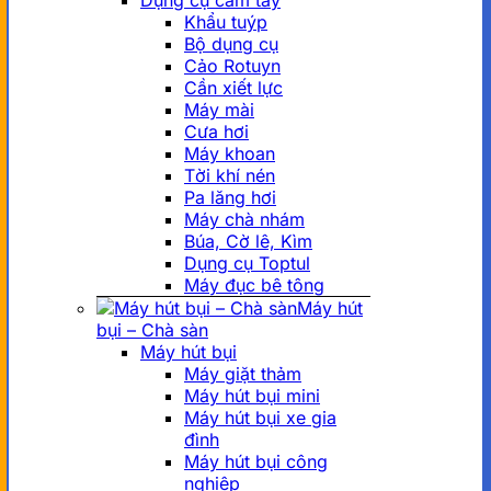
Dụng cụ cầm tay
Khẩu tuýp
Bộ dụng cụ
Cảo Rotuyn
Cần xiết lực
Máy mài
Cưa hơi
Máy khoan
Tời khí nén
Pa lăng hơi
Máy chà nhám
Búa, Cờ lê, Kìm
Dụng cụ Toptul
Máy đục bê tông
Máy hút
bụi – Chà sàn
Máy hút bụi
Máy giặt thảm
Máy hút bụi mini
Máy hút bụi xe gia
đình
Máy hút bụi công
nghiêp