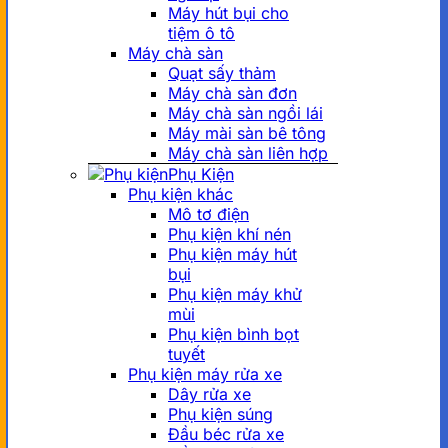
Máy hút bụi cho
tiệm ô tô
Máy chà sàn
Quạt sấy thảm
Máy chà sàn đơn
Máy chà sàn ngồi lái
Máy mài sàn bê tông
Máy chà sàn liên hợp
Phụ Kiện
Phụ kiện khác
Mô tơ điện
Phụ kiện khí nén
Phụ kiện máy hút
bụi
Phụ kiện máy khử
mùi
Phụ kiện bình bọt
tuyết
Phụ kiện máy rửa xe
Dây rửa xe
Phụ kiện súng
Đầu béc rửa xe