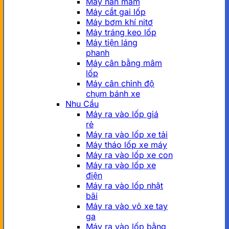
Máy nắn mâm
Máy cắt gai lốp
Máy bơm khí nitơ
Máy tráng keo lốp
Máy tiện láng
phanh
Máy cân bằng mâm
lốp
Máy cân chỉnh độ
chụm bánh xe
Nhu Cầu
Máy ra vào lốp giá
rẻ
Máy ra vào lốp xe tải
Máy tháo lốp xe máy
Máy ra vào lốp xe con
Máy ra vào lốp xe
điện
Máy ra vào lốp nhật
bãi
Máy ra vào vỏ xe tay
ga
Máy ra vào lốp bằng