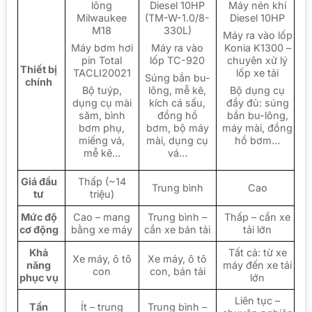
lông
Diesel 10HP
Máy nén khí
Milwaukee
(TM-W-1.0/8-
Diesel 10HP
M18
330L)
Máy ra vào lốp
Máy bơm hơi
Máy ra vào
Konia K1300 –
pin Total
lốp TC-920
chuyên xử lý
Thiết bị
TACLI20021
lốp xe tải
Súng bắn bu-
chính
Bộ tuýp,
lông, mễ kê,
Bộ dụng cụ
dụng cụ mài
kích cá sấu,
đầy đủ: súng
săm, bình
đồng hồ
bắn bu-lông,
bơm phụ,
bơm, bộ máy
máy mài, đồng
miếng vá,
mài, dụng cụ
hồ bơm…
mễ kê…
vá…
Giá đầu
Thấp (~14
Trung bình
Cao
tư
triệu)
Mức độ
Cao – mang
Trung bình –
Thấp – cần xe
cơ động
bằng xe máy
cần xe bán tải
tải lớn
Khả
Tất cả: từ xe
Xe máy, ô tô
Xe máy, ô tô
năng
máy đến xe tải
con
con, bán tải
phục vụ
lớn
Liên tục –
Tần
Ít – trung
Trung bình –