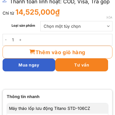
Thanh toán linh hoạt: COD, Visa, Trả góp
14,525,000
₫
Chỉ từ
XÓA
Loại sản phẩm
[COMBO] Bộ thiết bị làm lốp lưu động số lượng
Thêm vào giỏ hàng
Mua ngay
Tư vấn
Máy tháo lốp lưu động Titano STD-106CZ