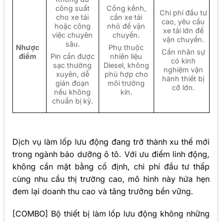
công suất
Cồng kềnh,
Chi phí đầu tư
cho xe tải
cần xe tải
cao, yêu cầu
hoặc công
nhỏ để vận
xe tải lớn để
việc chuyên
chuyển.
vận chuyển.
sâu.
Nhược
Phụ thuộc
Cần nhân sự
điểm
Pin cần được
nhiên liệu
có kinh
sạc thường
Diesel, không
nghiệm vận
xuyên, dễ
phù hợp cho
hành thiết bị
gián đoạn
môi trường
cỡ lớn.
nếu không
kín.
chuẩn bị kỹ.
Dịch vụ làm lốp lưu động đang trở thành xu thế mới
trong ngành bảo dưỡng ô tô. Với ưu điểm linh động,
không cần mặt bằng cố định, chi phí đầu tư thấp
cùng nhu cầu thị trường cao, mô hình này hứa hẹn
đem lại doanh thu cao và tăng trưởng bền vững.
[COMBO] Bộ thiết bị làm lốp lưu động không những