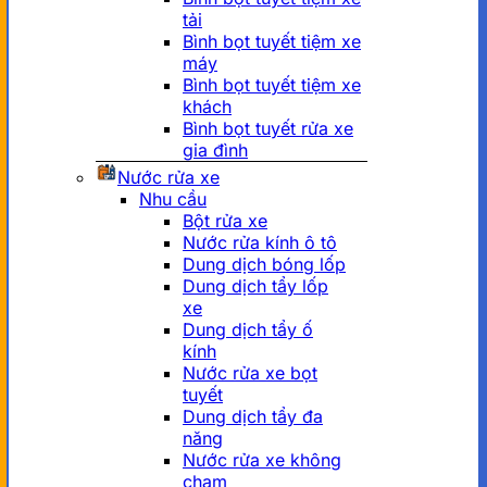
tải
Bình bọt tuyết tiệm xe
máy
Bình bọt tuyết tiệm xe
khách
Bình bọt tuyết rửa xe
gia đình
Nước rửa xe
Nhu cầu
Bột rửa xe
Nước rửa kính ô tô
Dung dịch bóng lốp
Dung dịch tẩy lốp
xe
Dung dịch tẩy ố
kính
Nước rửa xe bọt
tuyết
Dung dịch tẩy đa
năng
Nước rửa xe không
chạm