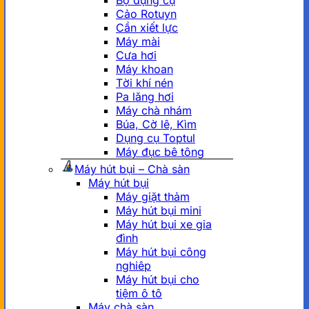
Bộ dụng cụ
Cảo Rotuyn
Cần xiết lực
Máy mài
Cưa hơi
Máy khoan
Tời khí nén
Pa lăng hơi
Máy chà nhám
Búa, Cờ lê, Kìm
Dụng cụ Toptul
Máy đục bê tông
Máy hút bụi – Chà sàn
Máy hút bụi
Máy giặt thảm
Máy hút bụi mini
Máy hút bụi xe gia
đình
Máy hút bụi công
nghiêp
Máy hút bụi cho
tiệm ô tô
Máy chà sàn