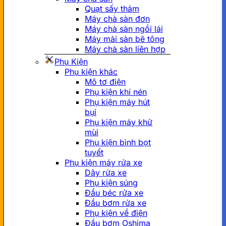
Quạt sấy thảm
Máy chà sàn đơn
Máy chà sàn ngồi lái
Máy mài sàn bê tông
Máy chà sàn liên hợp
Phụ Kiện
Phụ kiện khác
Mô tơ điện
Phụ kiện khí nén
Phụ kiện máy hút
bụi
Phụ kiện máy khử
mùi
Phụ kiện bình bọt
tuyết
Phụ kiện máy rửa xe
Dây rửa xe
Phụ kiện súng
Đầu béc rửa xe
Đầu bơm rửa xe
Phụ kiện về điện
Đầu bơm Oshima