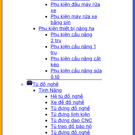
Phụ kiện đầu máy rửa
xe
Phụ kiện máy rửa xe
bằng pin
Phụ kiện thiết bị nâng hạ
Phụ kiện cầu nâng
2 trụ
Phụ kiện cầu nâng 1
trụ
Phụ kiện cầu nâng cắt
kéo
Phụ kiện cầu nâng sửa
ô tô
Tủ đồ nghề
Tính Năng
Hệ tủ đồ nghề
Xe để đồ nghề
Tủ đựng đồ nghề
Tủ đựng linh kiện
Tủ đựng dao CNC
Tủ treo đồ bảo hộ
Tủ đựng đồ nghề