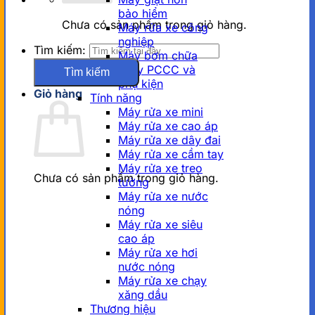
bảo hiểm
Chưa có sản phẩm trong giỏ hàng.
Máy rửa xe công
nghiệp
Tìm kiếm:
Máy bơm chữa
cháy PCCC và
phụ kiện
Giỏ hàng
Tính năng
Máy rửa xe mini
Máy rửa xe cao áp
Máy rửa xe dây đai
Máy rửa xe cầm tay
Máy rửa xe treo
Chưa có sản phẩm trong giỏ hàng.
tường
Máy rửa xe nước
nóng
Máy rửa xe siêu
cao áp
Máy rửa xe hơi
nước nóng
Máy rửa xe chạy
xăng dầu
Thương hiệu