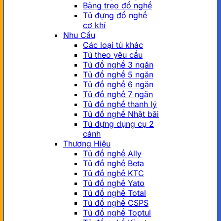
Bảng treo đồ nghề
Tủ đựng đồ nghề
cơ khí
Nhu Cầu
Các loại tủ khác
Tủ theo yêu cầu
Tủ đồ nghề 3 ngăn
Tủ đồ nghề 5 ngăn
Tủ đồ nghề 6 ngăn
Tủ đồ nghề 7 ngăn
Tủ đồ nghề thanh lý
Tủ đồ nghề Nhật bãi
Tủ đựng dụng cụ 2
cánh
Thương Hiệu
Tủ đồ nghề Ally
Tủ đồ nghề Beta
Tủ đồ nghề KTC
Tủ đồ nghề Yato
Tủ đồ nghề Total
Tủ đồ nghề CSPS
Tủ đồ nghề Toptul