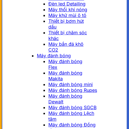
Đèn led Detailing
Máy thổi khí nóng
Máy khử mùi ô tô
Thiết bị bơm hút
dầu
Thiết bị chăm sóc
khác
Máy bắn đá khô
CO2
Máy đánh bóng
Máy đánh bóng
Flex
Máy đánh bóng
Makita
Máy đánh bóng mini
Máy đánh bóng Rupes
Máy đánh bóng
Dewalt
Máy đánh bóng SGCB
Máy đánh bóng Lệch
tâm
Máy đánh bóng Đồng