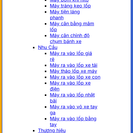
Máy tráng keo lốp
Máy tiện láng
phanh
Máy cân bằng mâm
lốp
Máy cân chỉnh độ
chụm bánh xe
Nhu Cầu
Máy ra vào lốp giá
rẻ
Máy ra vào lốp xe tải
Máy tháo lốp xe máy
Máy ra vào lốp xe con
Máy ra vào lốp xe
điện
Máy ra vào lốp nhật
bãi
Máy ra vào vỏ xe tay
ga
Máy ra vào lốp bằng
tay
Thương hiệu