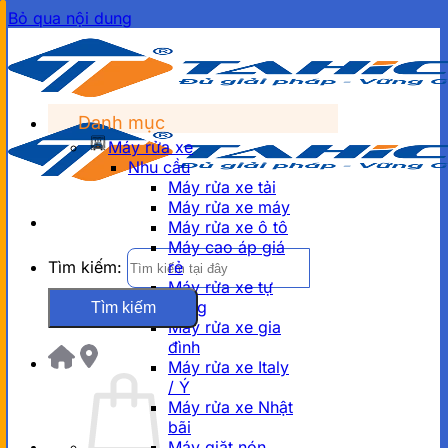
Bỏ qua nội dung
Danh mục
Máy rửa xe
Nhu cầu
Máy rửa xe tải
Máy rửa xe máy
Máy rửa xe ô tô
Máy cao áp giá
Tìm kiếm:
rẻ
Máy rửa xe tự
động
Máy rửa xe gia
đình
Máy rửa xe Italy
/ Ý
Máy rửa xe Nhật
bãi
Máy giặt nón