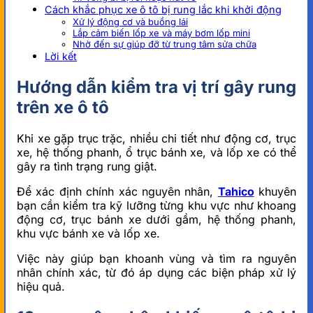
Cách khắc phục xe ô tô bị rung lắc khi khởi động
Xử lý động cơ và buồng lái
Lắp cảm biến lốp xe và máy bơm lốp mini
Nhờ đến sự giúp đỡ từ trung tâm sửa chữa
Lời kết
Hướng dẫn kiểm tra vị trí gây rung
trên xe ô tô
Khi xe gặp trục trặc, nhiều chi tiết như động cơ, trục
xe, hệ thống phanh, ổ trục bánh xe, và lốp xe có thể
gây ra tình trạng rung giật.
Để xác định chính xác nguyên nhân,
Tahico
khuyên
bạn cần kiểm tra kỹ lưỡng từng khu vực như khoang
động cơ, trục bánh xe dưới gầm, hệ thống phanh,
khu vực bánh xe và lốp xe.
Việc này giúp bạn khoanh vùng và tìm ra nguyên
nhân chính xác, từ đó áp dụng các biện pháp xử lý
hiệu quả.