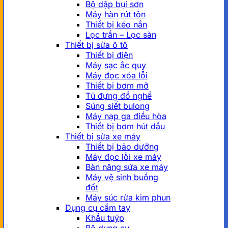
Bộ dập bụi sơn
Máy hàn rút tôn
Thiết bị kéo nắn
Lọc trần – Lọc sàn
Thiết bị sửa ô tô
Thiết bị điện
Máy sạc ắc quy
Máy đọc xóa lỗi
Thiết bị bơm mỡ
Tủ đựng đồ nghề
Súng siết bulong
Máy nạp ga điều hòa
Thiết bị bơm hút dầu
Thiết bị sửa xe máy
Thiết bị bảo dưỡng
Máy đọc lỗi xe máy
Bàn nâng sửa xe máy
Máy vệ sinh buồng
đốt
Máy súc rửa kim phun
Dụng cụ cầm tay
Khẩu tuýp