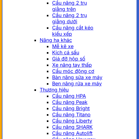
Cầu nâng 2 trụ
giằng trên
Cầu nâng 2 trụ
giằng dưới
Cầu nâng cắt kéo
kiểu xếp
Nâng hạ khác
Mễ kê xe
Kích cá sấu
Giá đỡ hộp số
Xe nâng tay thấp
Cẩu móc động cơ
Bàn nâng sửa xe máy
Ben nâng rửa xe máy
Thương hiệu
Cầu nâng HPA
Cầu nâng Peak
Cầu nâng Bright
Cầu nâng Titano
Cầu nâng Liberty
Cầu nâng SHARK
Cầu nâng Autolift