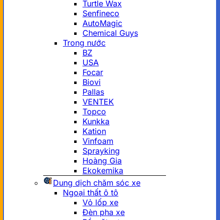
Turtle Wax
Senfineco
AutoMagic
Chemical Guys
Trong nước
BZ
USA
Focar
Biovi
Pallas
VENTEK
Topco
Kunkka
Kation
Vinfoam
Sprayking
Hoàng Gia
Ekokemika
Dung dịch chăm sóc xe
Ngoại thất ô tô
Vỏ lốp xe
Đèn pha xe