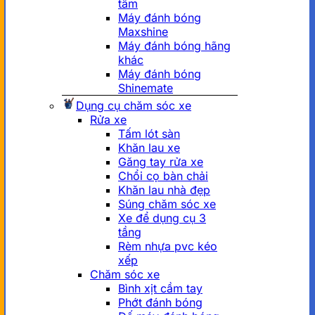
tâm
Máy đánh bóng
Maxshine
Máy đánh bóng hãng
khác
Máy đánh bóng
Shinemate
Dụng cụ chăm sóc xe
Rửa xe
Tấm lót sàn
Khăn lau xe
Găng tay rửa xe
Chổi cọ bàn chải
Khăn lau nhà đẹp
Súng chăm sóc xe
Xe để dụng cụ 3
tầng
Rèm nhựa pvc kéo
xếp
Chăm sóc xe
Bình xịt cầm tay
Phớt đánh bóng