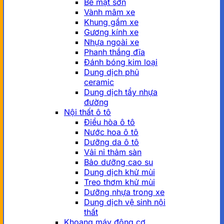
Bề mặt sơn
Vành mâm xe
Khung gầm xe
Gương kính xe
Nhựa ngoài xe
Phanh thắng đĩa
Đánh bóng kim loại
Dung dịch phủ
ceramic
Dung dịch tẩy nhựa
đường
Nội thất ô tô
Điều hòa ô tô
Nước hoa ô tô
Dưỡng da ô tô
Vải nỉ thảm sàn
Bảo dưỡng cao su
Dung dịch khử mùi
Treo thơm khử mùi
Dưỡng nhựa trong xe
Dung dịch vệ sinh nội
thất
Khoang máy động cơ