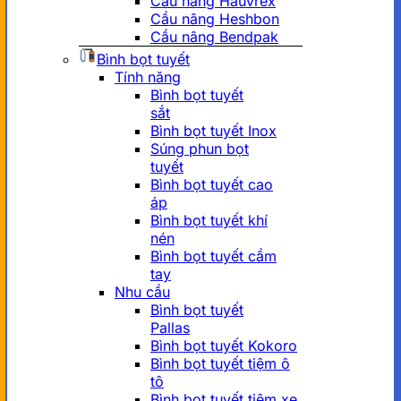
Cầu nâng Hauvrex
Cầu nâng Heshbon
Cầu nâng Bendpak
Bình bọt tuyết
Tính năng
Bình bọt tuyết
sắt
Bình bọt tuyết Inox
Súng phun bọt
tuyết
Bình bọt tuyết cao
áp
Bình bọt tuyết khí
nén
Bình bọt tuyết cầm
tay
Nhu cầu
Bình bọt tuyết
Pallas
Bình bọt tuyết Kokoro
Bình bọt tuyết tiệm ô
tô
Bình bọt tuyết tiệm xe