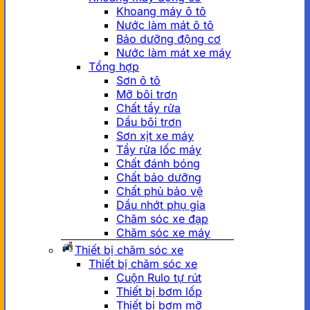
Khoang máy ô tô
Nước làm mát ô tô
Bảo dưỡng động cơ
Nước làm mát xe máy
Tổng hợp
Sơn ô tô
Mỡ bôi trơn
Chất tẩy rửa
Dầu bôi trơn
Sơn xịt xe máy
Tẩy rửa lốc máy
Chất đánh bóng
Chất bảo dưỡng
Chất phủ bảo vệ
Dầu nhớt phụ gia
Chăm sóc xe đạp
Chăm sóc xe máy
Thiết bị chăm sóc xe
Thiết bị chăm sóc xe
Cuộn Rulo tự rút
Thiết bị bơm lốp
Thiết bị bơm mỡ