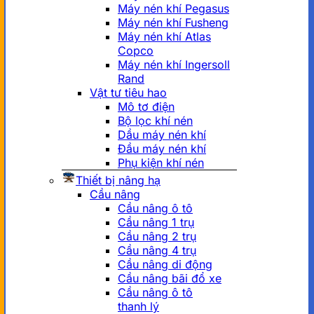
Máy nén khí Pegasus
Máy nén khí Fusheng
Máy nén khí Atlas
Copco
Máy nén khí Ingersoll
Rand
Vật tư tiêu hao
Mô tơ điện
Bộ lọc khí nén
Dầu máy nén khí
Đầu máy nén khí
Phụ kiện khí nén
Thiết bị nâng hạ
Cầu nâng
Cầu nâng ô tô
Cầu nâng 1 trụ
Cầu nâng 2 trụ
Cầu nâng 4 trụ
Cầu nâng di động
Cầu nâng bãi đổ xe
Cầu nâng ô tô
thanh lý