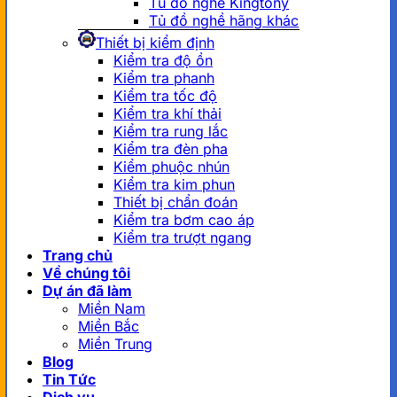
Tủ đồ nghề Kingtony
Tủ đồ nghề hãng khác
Thiết bị kiểm định
Kiểm tra độ ồn
Kiểm tra phanh
Kiểm tra tốc độ
Kiểm tra khí thải
Kiểm tra rung lắc
Kiểm tra đèn pha
Kiểm phuộc nhún
Kiểm tra kim phun
Thiết bị chẩn đoán
Kiểm tra bơm cao áp
Kiểm tra trượt ngang
Trang chủ
Về chúng tôi
Dự án đã làm
Miền Nam
Miền Bắc
Miền Trung
Blog
Tin Tức