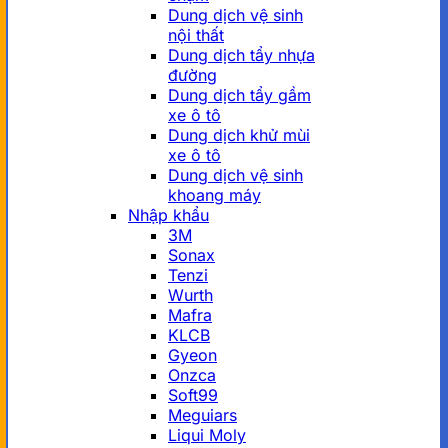
Dung dịch vệ sinh
nội thất
Dung dịch tẩy nhựa
đường
Dung dịch tẩy gầm
xe ô tô
Dung dịch khử mùi
xe ô tô
Dung dịch vệ sinh
khoang máy
Nhập khẩu
3M
Sonax
Tenzi
Wurth
Mafra
KLCB
Gyeon
Onzca
Soft99
Meguiars
Liqui Moly