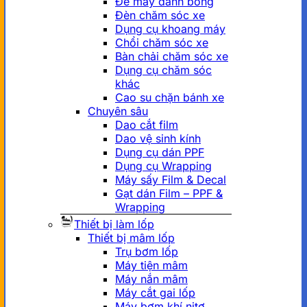
Đế máy đánh bóng
Đèn chăm sóc xe
Dụng cụ khoang máy
Chổi chăm sóc xe
Bàn chải chăm sóc xe
Dụng cụ chăm sóc
khác
Cao su chặn bánh xe
Chuyên sâu
Dao cắt film
Dao vệ sinh kính
Dụng cụ dán PPF
Dụng cụ Wrapping
Máy sấy Film & Decal
Gạt dán Film – PPF &
Wrapping
Thiết bị làm lốp
Thiết bị mâm lốp
Trụ bơm lốp
Máy tiện mâm
Máy nắn mâm
Máy cắt gai lốp
Máy bơm khí nitơ