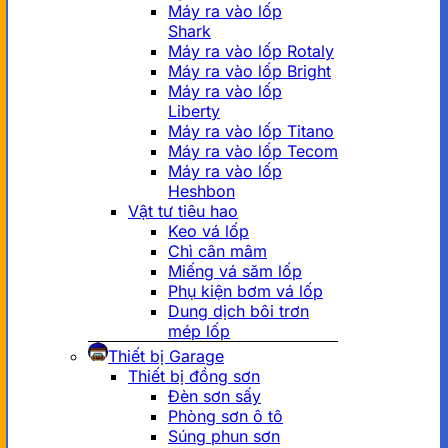
Máy ra vào lốp
Shark
Máy ra vào lốp Rotaly
Máy ra vào lốp Bright
Máy ra vào lốp
Liberty
Máy ra vào lốp Titano
Máy ra vào lốp Tecom
Máy ra vào lốp
Heshbon
Vật tư tiêu hao
Keo vá lốp
Chì cân mâm
Miếng vá săm lốp
Phụ kiện bơm vá lốp
Dung dịch bôi trơn
mép lốp
Thiết bị Garage
Thiết bị đồng sơn
Đèn sơn sấy
Phòng sơn ô tô
Súng phun sơn