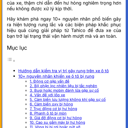
của xe, thậm chí dẫn đến hư hỏng nghiêm trọng hơn
nếu không được xử lý kịp thời.
Hãy khám phá ngay 10+ nguyên nhân phổ biến gây
ra hiện tượng rung lắc và các biện pháp khắc phục
hiệu quả cùng giải pháp từ Tahico để đưa xe của
bạn trở lại trạng thái vận hành mượt mà và an toàn.
Mục lục
Hướng dẫn kiểm tra vị trí gây rung trên xe ô tô
10+ nguyên nhân khiến xe ô tô bị rung
1. Động cơ gặp vấn đề
2. Bộ phận lọc nhiên liệu bị tắc nghẽn
3. Bugi hoặc mobin đánh lửa gặp sự cố
4. Vấn đề với lốp xe
5. Cảm biến lưu lượng không khí gặp sự cố
6. Cảm biến oxy bị hỏng
7. Trục động cơ bị hư hỏng
8. Phanh ô tô bị mòn
9. Giá đỡ động cơ bị hư hỏng
10. Cao su gầm máy bị hư hỏng
11. Vòng bi bị rơi hoặc nứt vỡ